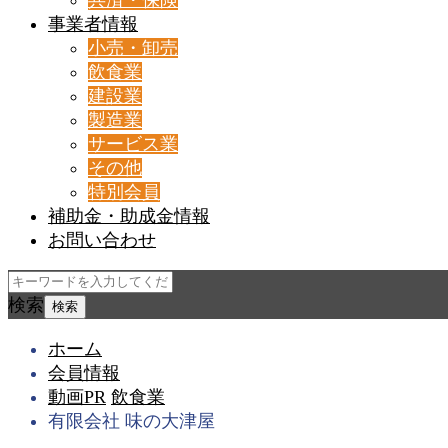
事業者情報
小売・卸売
飲食業
建設業
製造業
サービス業
その他
特別会員
補助金・助成金情報
お問い合わせ
検索
ホーム
会員情報
動画PR
飲食業
有限会社 味の大津屋