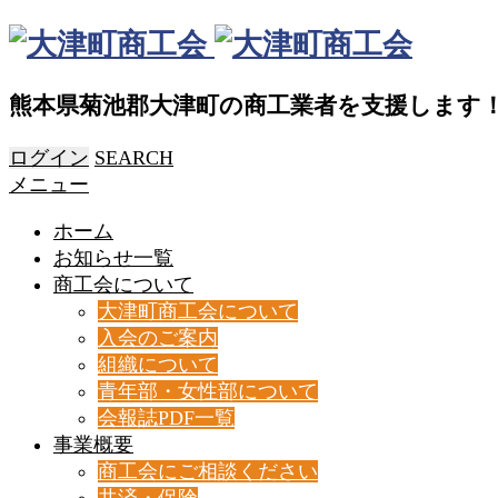
熊本県菊池郡大津町の商工業者を支援します
ログイン
SEARCH
メニュー
ホーム
お知らせ一覧
商工会について
大津町商工会について
入会のご案内
組織について
青年部・女性部について
会報誌PDF一覧
事業概要
商工会にご相談ください
共済・保険