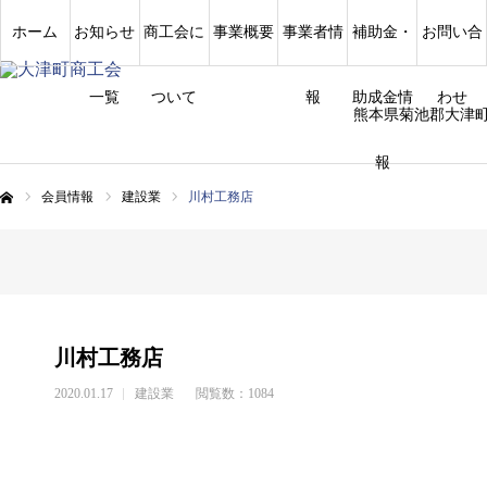
ホーム
お知らせ
商工会に
事業概要
事業者情
補助金・
お問い合
一覧
ついて
報
助成金情
わせ
熊本県菊池郡大津
報
会員情報
建設業
川村工務店
ム
川村工務店
2020.01.17
建設業
閲覧数：1084