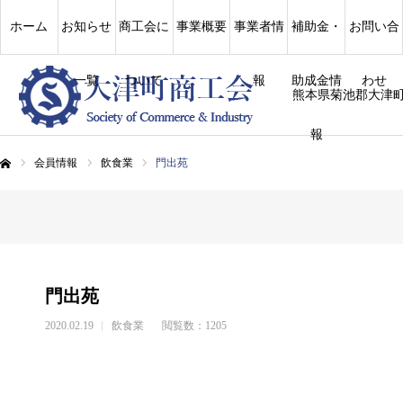
ホーム
お知らせ
商工会に
事業概要
事業者情
補助金・
お問い合
一覧
ついて
報
助成金情
わせ
熊本県菊池郡大津
報
会員情報
飲食業
門出苑
ム
門出苑
2020.02.19
飲食業
閲覧数：1205