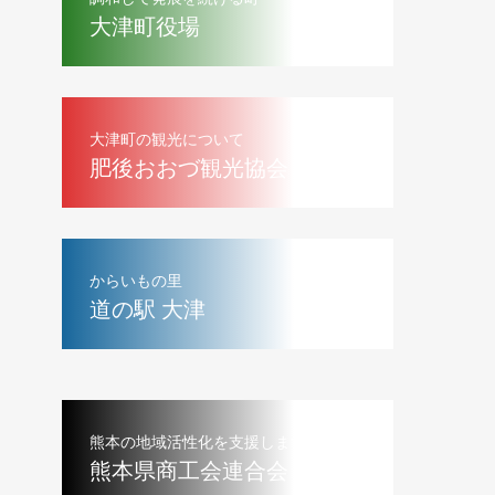
大津町役場
大津町の観光について
肥後おおづ観光協会
からいもの里
道の駅 大津
熊本の地域活性化を支援します
熊本県商工会連合会