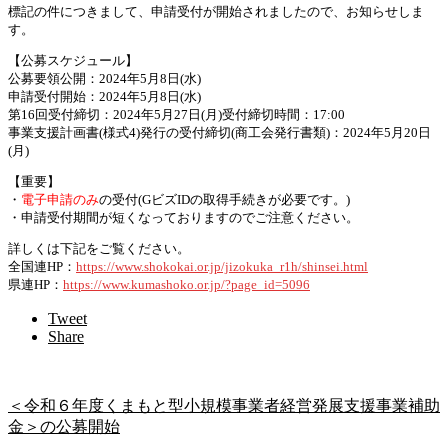
標記の件につきまして、申請受付が開始されましたので、お知らせしま
す。
【公募スケジュール】
公募要領公開：2024年5月8日(水)
申請受付開始：2024年5月8日(水)
第16回受付締切：2024年5月27日(月)受付締切時間：17:00
事業支援計画書(様式4)発行の受付締切(商工会発行書類)：2024年5月20日
(月)
【重要】
・
電子申請のみ
の受付(GビズIDの取得手続きが必要です。)
・申請受付期間が短くなっておりますのでご注意ください。
詳しくは下記をご覧ください。
全国連HP：
https://www.shokokai.or.jp/jizokuka_r1h/shinsei.html
県連HP：
https://www.kumashoko.or.jp/?page_id=5096
Tweet
Share
＜令和６年度くまもと型小規模事業者経営発展支援事業補助
金＞の公募開始