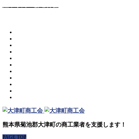
熊本県商工会連合会
メニュー
商工会について
ご相談ください
入会のご案内
共済・保険
組織について
青年部・女性部
補助金・助成金情報
事業者情報
お知らせ一覧
お問い合わせ
プライバシーポリシー
熊本県菊池郡大津町の商工業者を支援します！
PAGE TOP