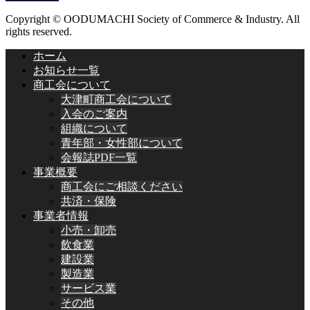
Copyright © OODUMACHI Society of Commerce & Industry. All
rights reserved.
ホーム
お知らせ一覧
商工会について
大津町商工会について
入会のご案内
組織について
青年部・女性部について
会報誌PDF一覧
事業概要
商工会にご相談ください
共済・保険
事業者情報
小売・卸売
飲食業
建設業
製造業
サービス業
その他