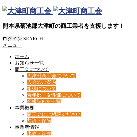
熊本県菊池郡大津町の商工業者を支援します！
ログイン
SEARCH
メニュー
ホーム
お知らせ一覧
商工会について
大津町商工会について
入会のご案内
組織について
青年部・女性部について
会報誌PDF一覧
事業概要
商工会にご相談ください
共済・保険
事業者情報
小売・卸売