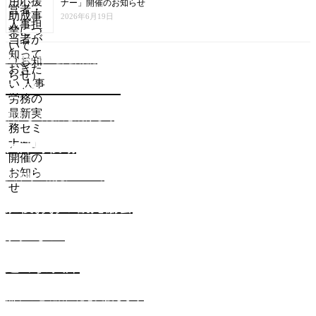
ナー」開催のお知らせ
2026年6月19日
大津町商工会 会報誌
SHOKOKAI NEWS
調和して発展を続ける町
大津町役場
大津町の観光について
肥後おおづ観光協会
からいもの里
道の駅 大津
熊本の地域活性化を支援します