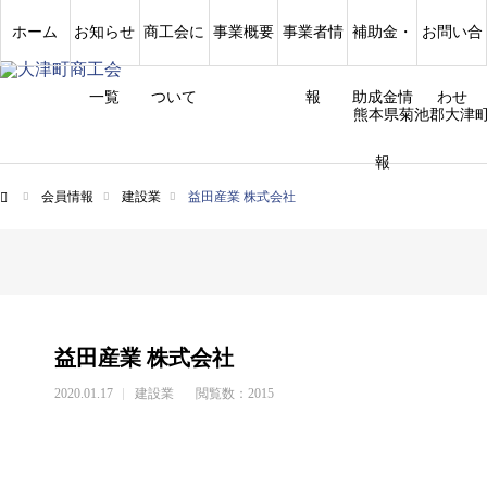
ホーム
お知らせ
商工会に
事業概要
事業者情
補助金・
お問い合
一覧
ついて
報
助成金情
わせ
熊本県菊池郡大津
報
会員情報
建設業
益田産業 株式会社
ム
益田産業 株式会社
2020.01.17
建設業
閲覧数：2015