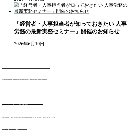
「経営者・人事担当者が知っておきたい 人事
労務の最新実務セミナー」開催のお知らせ
2026年6月19日
大津町商工会 会報誌
SHOKOKAI NEWS
調和して発展を続ける町
大津町役場
大津町の観光について
肥後おおづ観光協会
からいもの里