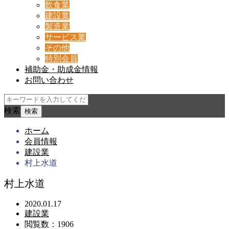
飲食業
建設業
製造業
サービス業
その他
特別会員
補助金・助成金情報
お問い合わせ
検索
ホーム
会員情報
建設業
村上水道
村上水道
2020.01.17
建設業
閲覧数：1906