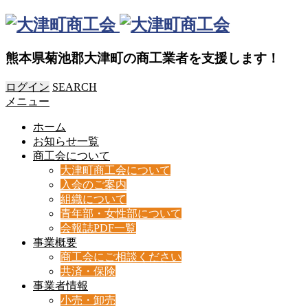
熊本県菊池郡大津町の商工業者を支援します！
ログイン
SEARCH
メニュー
ホーム
お知らせ一覧
商工会について
大津町商工会について
入会のご案内
組織について
青年部・女性部について
会報誌PDF一覧
事業概要
商工会にご相談ください
共済・保険
事業者情報
小売・卸売